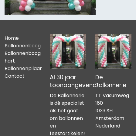
Home
Ballonnenboog
Ballonnenboog
hart
Ballonnenpilaar
Contact
Al 30 jaar
De
toonaangevend!
Ballonnerie
De Ballonnerie
TT Vasumweg
is dé specialist
160
als het gaat
1033 SH
om ballonnen
Amsterdam
en
Nederland
feestartikelen!